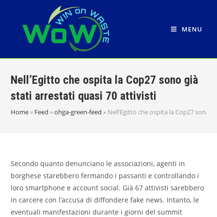
Salta
al
MENU
contenuto
Nell’Egitto che ospita la Cop27 sono già
stati arrestati quasi 70 attivisti
Home
»
Feed
»
ohga-green-feed
»
Nell’Egitto che ospita la Cop27 sono già 
Secondo quanto denunciano le associazioni, agenti in
borghese starebbero fermando i passanti e controllando i
loro smartphone e account social. Già 67 attivisti sarebbero
in carcere con l’accusa di diffondere fake news. Intanto, le
eventuali manifestazioni durante i giorni del summit