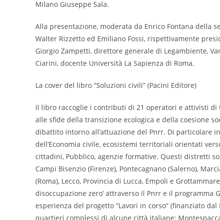
Milano Giuseppe Sala.
Alla presentazione, moderata da Enrico Fontana della se
Walter Rizzetto ed Emiliano Fossi, rispettivamente pre
Giorgio Zampetti, direttore generale di Legambiente, Va
Ciarini, docente Università La Sapienza di Roma.
La cover del libro “Soluzioni civili” (Pacini Editore)
Il libro raccoglie i contributi di 21 operatori e attivisti
alle sfide della transizione ecologica e della coesione 
dibattito intorno all’attuazione del Pnrr. Di particolare i
dell’Economia civile, ecosistemi territoriali orientati ver
cittadini, Pubblico, agenzie formative. Questi distretti 
Campi Bisenzio (Firenze), Pontecagnano (Salerno), Marci
(Roma), Lecco, Provincia di Lucca, Empoli e Grottammare. 
disoccupazione zero’ attraverso il Pnrr e il programma Gol
esperienza del progetto “Lavori in corso” (finanziato dal
quartieri complessi di alcune città italiane: Montespacc