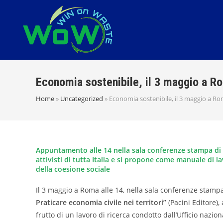
Salta
al
contenuto
Economia sostenibile, il 3 maggio a Rom
Home
»
Uncategorized
»
Economia sostenibile, il 3 maggio a Roma
Appuntamento alle 14 nella sala conferenze stampa di M
attivisti di tutta Italia e si propone come manuale di l
della coesione sociale
Il 3 maggio a Roma alle 14, nella sala conferenze stampa
Praticare economia civile nei territori”
(Pacini Editore),
frutto di un lavoro di ricerca condotto dall’Ufficio nazi