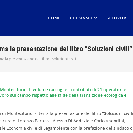
HOME
CHI SIAMO
ATTIVITÀ
a la presentazione del libro “Soluzioni civili”
 la presentazione del libro “Soluzioni civili”
ontecitorio. Il volume raccoglie i contributi di 21 operatori e
avoro sul campo rispetto alle sfide della transizione ecologica e
 di Montecitorio, si terrà la presentazione del libro
“Soluzioni civili
 a cura di Lorenzo Barucca, Alessio Di Addezio e Carlo Andorlini,
onale Economia civile di Legambiente con la prefazione del sindaco d