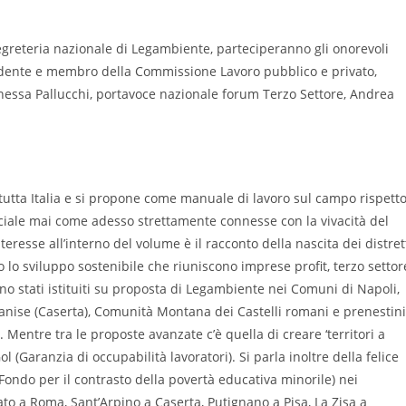
greteria nazionale di Legambiente, parteciperanno gli onorevoli
sidente e membro della Commissione Lavoro pubblico e privato,
nessa Pallucchi, portavoce nazionale forum Terzo Settore, Andrea
 di tutta Italia e si propone come manuale di lavoro sul campo rispett
sociale mai come adesso strettamente connesse con la vivacità del
nteresse all’interno del volume è il racconto della nascita dei distret
so lo sviluppo sostenibile che riuniscono imprese profit, terzo settor
sono stati istituiti su proposta di Legambiente nei Comuni di Napoli,
anise (Caserta), Comunità Montana dei Castelli romani e prenestini
Mentre tra le proposte avanzate c’è quella di creare ‘territori a
 (Garanzia di occupabilità lavoratori). Si parla inoltre della felice
 Fondo per il contrasto della povertà educativa minorile) nei
ato a Roma, Sant’Arpino a Caserta, Putignano a Pisa, La Zisa a